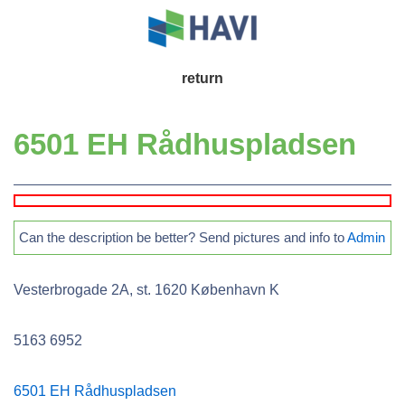
↓
Skip
to
Main
return
Main
Navigation
Content
6501 EH Rådhuspladsen
Can the description be better? Send pictures and info to
Admin
Vesterbrogade 2A, st. 1620 København K
5163 6952
6501 EH Rådhuspladsen