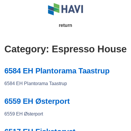
↓
Skip
to
Main
return
Main
Navigation
Content
Category:
Espresso House
6584 EH Plantorama Taastrup
6584 EH Plantorama Taastrup
6559 EH Østerport
6559 EH Østerport